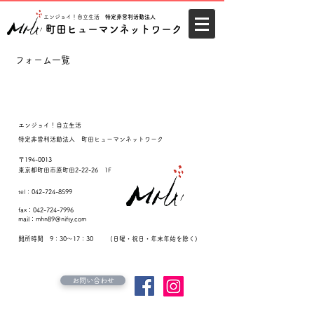
エンジョイ！自立生活
特定非営利活動法人
町田ヒューマンネットワーク
フォーム一覧
エンジョイ！自立生活
特定非営利活動法人
町田ヒューマンネットワーク
〒
194-0013
東京都町田市原町田2-22-26 1F
tel：
042-724-8599
fax：042-724-7996
mail：mhn89＠nifty.com
開所時間 9：30～17：30
(日曜・祝日・年末年始を除く)
お問い合わせ