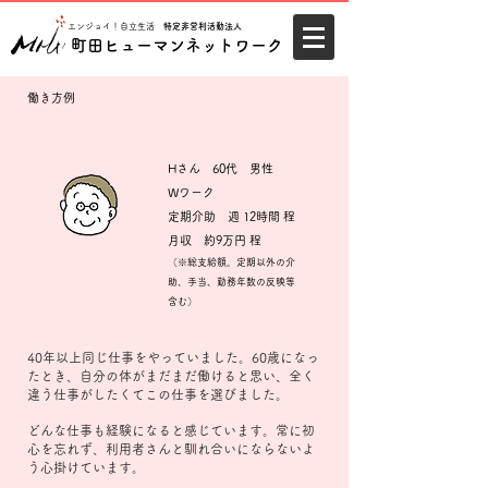
エンジョイ！自立生活
特定非営利活動法人
町田ヒューマンネットワーク
働き方例
Hさん 6
0代 男性
Wワーク
定期介助 週 12時間 程
​月収 約9万円 程
（※総支給額。定期以外の介
助、手当、勤務年数の反映等
含む）
40年以上同じ仕事をやっていました。60歳になっ
たとき、自分の体がまだまだ働けると思い、全く
違う仕事がしたくてこの仕事を選びました。
​どんな仕事も経験になると感じています。常に初
心を忘れず、利用者さんと馴れ合いにならないよ
う心掛けています。